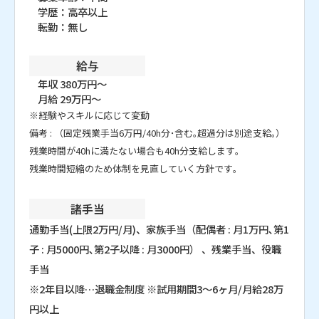
学歴：高卒以上
転勤：無し
給与
年収 380万円～
月給 29万円～
※経験やスキルに応じて変動
備考 : （固定残業手当6万円/40h分･含む｡超過分は別途支給｡）
残業時間が40hに満たない場合も40h分支給します｡
残業時間短縮のため体制を見直していく方針です｡
諸手当
通勤手当(上限2万円/月)、家族手当（配偶者 : 月1万円､第1
子 : 月5000円､第2子以降 : 月3000円） 、残業手当、役職
手当
※2年目以降…退職金制度 ※試用期間3〜6ヶ月/月給28万
円以上