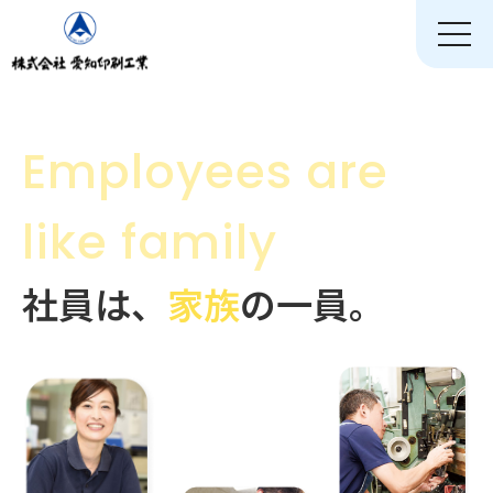
toggle
naviga
Employees are
like family
社員は、
家族
の一員。