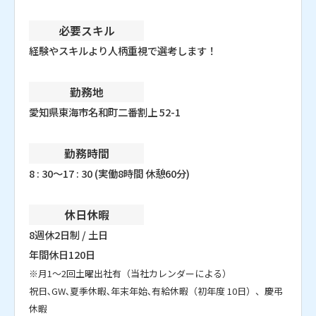
必要スキル
経験やスキルより人柄重視で選考します！
勤務地
愛知県東海市名和町二番割上 52-1
勤務時間
8 : 30～17 : 30 (実働8時間 休憩60分)
休日休暇
8週休2日制 / 土日
年間休日120日
※月1～2回土曜出社有（当社カレンダーによる）
祝日､GW､夏季休暇､年末年始､有給休暇（初年度 10日）、慶弔
休暇