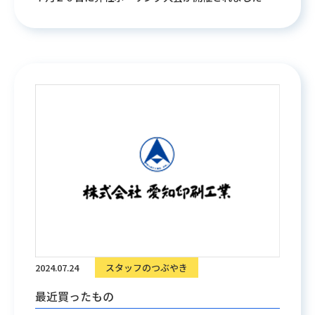
大人数でのイベントとボーリング自体が久しぶりとい
うこともあり、 当初緊張と不安がありましたが、 感想
は、あーーーめちゃ楽しかったあ！！(≧◇≦)でした
２チーム対抗戦だったのですが、自分も参加したチー
ムが優勝し 素敵な賞品(カレー好きにはたまらない！ル
ー詰め合わせ)いただきました。 対抗チームの皆さんハ
ンディをくれてありがとう(^_-)-☆ ↑ なんとハンディ
２００！！ そして、数億年ぶりのボーリングだったの
に賞をいただきました！ ↑ 商品はおしゃれなアロマ加
湿器
えっ！！ほんとに！？でしたがうれしかったで
す!(^^)! この企画と運営をしてくれたニッコニコ委員会
の皆様、 本当にありがとうございました。 みんなで盛
り上がって汗かいて、いい時間が過ごせました。 ま
2024.07.24
スタッフのつぶやき
た、今回参加できなかった方々も、次回またこんな機
会があれば ぜひ一緒に楽しみましょーー(^^)/
最近買ったもの