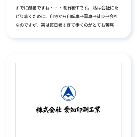
すでに酷暑ですね・・・ 制作部Tです。 私は会社にた
どり着くために、自宅から自転車→電車→徒歩→会社
なのですが、実は毎日暑すぎて歩くのがとても苦痛で
す・・・ というわけで、最近少しでもモチベーション
を高めるために、ザ！万歩計を購入しました。 携帯に
も腕時計にも万歩計機能はついていますが、これが一
番私の気持ちを高めてくれています。 ポケットに忍ば
せて、時折チラッと歩数を確認しながらニマニマして
います。 そして気づいたことは、一万歩ってなかなか
いかないんですね・・・( ﾟДﾟ) 一万歩達成したら次回
ブログでご報告したいと思います。 みなさん、暑いで
すが適度な運動と水分補給、そしてご飯モリモリ食べ
て夏バテしないようにしましょうね。 それではまた