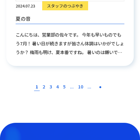
2024.07.23
スタッフのつぶやき
夏の音
こんにちは、営業部の佐々です。 今年も早いものでも
う7月！ 暑い日が続きますが皆さん体調はいかがでしょ
うか？ 梅雨も明け、夏本番ですね。 暑いのは嫌いです
けど、夏の音は好きなんです！ 例えばセミの鳴き声、
これを聞くと夏が始まったなぁって思います。 次は風
鈴の涼し気な音、聞くだけで体感温度が下がります。
1
2
3
4
5
...
10
...
そして一番好きなのは花火のドーン！ 見えなくても身
体に響く感じがたまりません。 おまけで暑い夏の夜に
缶ビールを開けるプシュッ！最高ですね！ では、皆さ
ま良い夏をお過ごしください。