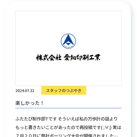
ボウリング大会となりました。 次の写真にあります通
り普段会社では見せないはしゃぎっぷりな表情がうが
がえました。 主催者側といたしましては皆さんとこの
ような楽しいイベントが成功できとても嬉しく思いま
した。 今後もまた皆さんの楽しめる企画をご用意でき
るように頑張っていきたいと思います。 乞うご期待！
2024.07.31
スタッフのつぶやき
楽しかった！
ふたたび制作部Tです そういえば私の万歩計の話より
もっと書きたいことがあったので再投稿です( ;∀;) 実は
７月２０日に弊社ボーリング大会が開催されました！