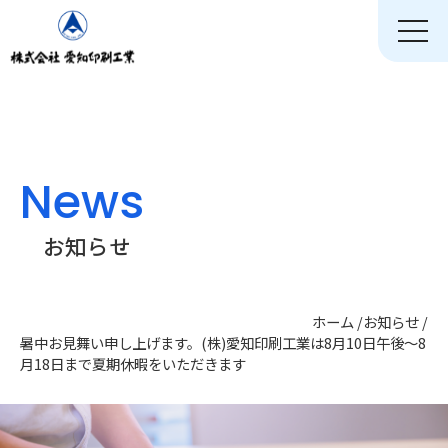
toggle
naviga
News
お知らせ
ホーム
/
お知らせ
/
暑中お見舞い申し上げます。(株)愛知印刷工業は8月10日午後～8
月18日まで夏期休暇をいただきます